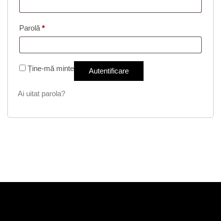
Obligatoriu
Parolă
*
Ține-mă minte
Autentificare
Ai uitat parola?